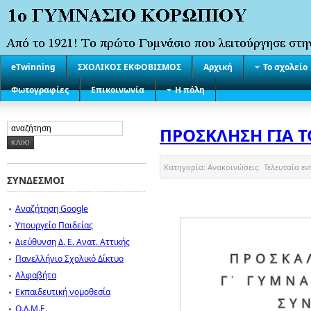
eTwinning
ΣΧΟΛΙΚΟΣ ΕΚΦΟΒΙΣΜΟΣ
Αρχική
Το σχολείο
Φωτογραφίες
Επικοινωνία
Η πόλη
ΠΡΟΣΚΛΗΣΗ ΓΙΑ Τ
Κατηγορία:
Ανακοινώσεις
Τελευταία ε
ΣΥΝΔΕΣΜΟΙ
Αναζήτηση Google
Υπουργείο Παιδείας
Διεύθυνση Δ. Ε. Ανατ. Αττικής
Πανελλήνιο Σχολικό Δίκτυο
Αλφαβήτα
Εκπαιδευτική νομοθεσία
Ο.Λ.Μ.Ε.