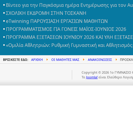
Βίντεο για την Παγκόσμια ημέρα Ενημέρωσης για τον Α
ΣΧΟΛΙΚΗ ΕΚΔΡΟΜΗ ΣΤΗΝ ΤΟΣΚΑΝΗ
eTwinning ΠΑΡΟΥΣΙΑΣΗ ΕΡΓΑΣΙΩΝ ΜΑΘΗΤΩΝ
ΠΡΟΓΡΑΜΜΑΤΙΣΜΟΣ ΓΙΑ ΓΟΝΕΙΣ ΜΑΪΟΣ-ΙΟΥΝΙΟΣ 2026
ΠΡΟΓΡΑΜΜΑ ΕΞΕΤΑΣΕΩΝ ΙΟΥΝΙΟΥ 2026 ΚΑΙ ΥΛΗ ΕΞΕΤΑΣ
«Ομιλία Αθλητριών: Ρυθμική Γυμναστική και Αθλητισμός
ΒΡΊΣΚΕΣΤΕ ΕΔΏ:
ΑΡΧΙΚΉ
ΟΙ ΜΑΘΗΤΈΣ ΜΑΣ
ΑΝΑΚΟΙΝΏΣΕΙΣ
ΠΡΟΣΚΛΗ
Copyright © 2026 1ο ΓΥΜΝΑΣΙΟ 
Το
Joomla!
είναι Ελεύθερο Λογισ