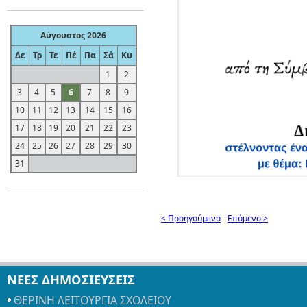
Αύγουστος 2026
Δε
Τρ
Τε
Πέ
Πα
Σά
Κυ
1
2
3
4
5
6
7
8
9
10
11
12
13
14
15
16
17
18
19
20
21
22
23
24
25
26
27
28
29
30
31
< Προηγούμενο
Επόμενο >
ΝΕΕΣ ΔΗΜΟΣΙΕΥΣΕΙΣ
ΘΕΡΙΝΗ ΛΕΙΤΟΥΡΓΙΑ ΣΧΟΛΕΙΟΥ