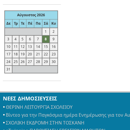
Αύγουστος 2026
Δε
Τρ
Τε
Πέ
Πα
Σά
Κυ
1
2
3
4
5
6
7
8
9
10
11
12
13
14
15
16
17
18
19
20
21
22
23
24
25
26
27
28
29
30
31
ΝΕΕΣ ΔΗΜΟΣΙΕΥΣΕΙΣ
ΘΕΡΙΝΗ ΛΕΙΤΟΥΡΓΙΑ ΣΧΟΛΕΙΟΥ
Βίντεο για την Παγκόσμια ημέρα Ενημέρωσης για τον Α
ΣΧΟΛΙΚΗ ΕΚΔΡΟΜΗ ΣΤΗΝ ΤΟΣΚΑΝΗ