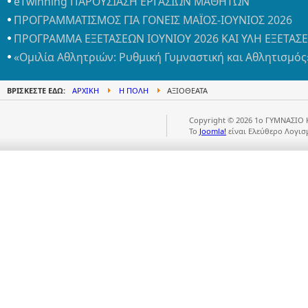
eTwinning ΠΑΡΟΥΣΙΑΣΗ ΕΡΓΑΣΙΩΝ ΜΑΘΗΤΩΝ
ΠΡΟΓΡΑΜΜΑΤΙΣΜΟΣ ΓΙΑ ΓΟΝΕΙΣ ΜΑΪΟΣ-ΙΟΥΝΙΟΣ 2026
ΠΡΟΓΡΑΜΜΑ ΕΞΕΤΑΣΕΩΝ ΙΟΥΝΙΟΥ 2026 ΚΑΙ ΥΛΗ ΕΞΕΤΑΣ
«Ομιλία Αθλητριών: Ρυθμική Γυμναστική και Αθλητισμός
ΒΡΊΣΚΕΣΤΕ ΕΔΏ:
ΑΡΧΙΚΉ
Η ΠΌΛΗ
ΑΞΙΟΘΈΑΤΑ
Copyright © 2026 1ο ΓΥΜΝΑΣΙΟ 
Το
Joomla!
είναι Ελεύθερο Λογισ