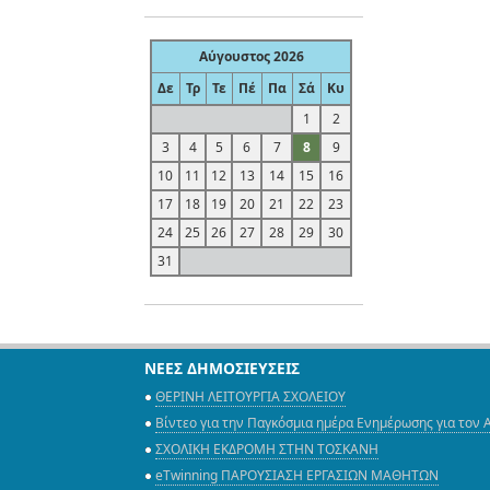
Αύγουστος 2026
Δε
Τρ
Τε
Πέ
Πα
Σά
Κυ
1
2
3
4
5
6
7
8
9
10
11
12
13
14
15
16
17
18
19
20
21
22
23
24
25
26
27
28
29
30
31
ΝΕΕΣ ΔΗΜΟΣΙΕΥΣΕΙΣ
ΘΕΡΙΝΗ ΛΕΙΤΟΥΡΓΙΑ ΣΧΟΛΕΙΟΥ
Βίντεο για την Παγκόσμια ημέρα Ενημέρωσης για τον 
ΣΧΟΛΙΚΗ ΕΚΔΡΟΜΗ ΣΤΗΝ ΤΟΣΚΑΝΗ
eTwinning ΠΑΡΟΥΣΙΑΣΗ ΕΡΓΑΣΙΩΝ ΜΑΘΗΤΩΝ