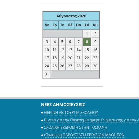
Αύγουστος 2026
Δε
Τρ
Τε
Πέ
Πα
Σά
Κυ
1
2
3
4
5
6
7
8
9
10
11
12
13
14
15
16
17
18
19
20
21
22
23
24
25
26
27
28
29
30
31
ΝΕΕΣ ΔΗΜΟΣΙΕΥΣΕΙΣ
ΘΕΡΙΝΗ ΛΕΙΤΟΥΡΓΙΑ ΣΧΟΛΕΙΟΥ
Βίντεο για την Παγκόσμια ημέρα Ενημέρωσης για τον 
ΣΧΟΛΙΚΗ ΕΚΔΡΟΜΗ ΣΤΗΝ ΤΟΣΚΑΝΗ
eTwinning ΠΑΡΟΥΣΙΑΣΗ ΕΡΓΑΣΙΩΝ ΜΑΘΗΤΩΝ