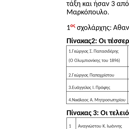
τάξη και ήσαν 3 από
Μαρκόπουλο.
ος
1
σχολάρχης: Αθαν
Πίνακας2: Οι τέσσερ
1.Γεώργιος Σ. Παπασιδέρης
(Ο Ολυμπιονίκης του 1896)
2.Γεώργιος Παπαχρίστου
3.Ευάγγελος Ι. Πρόφης
4.Νικόλαος Α. Μητροσωτηρίου
Πίνακας 3: Οι τελει
1
Αναγνώστου Κ. Ιωάννης