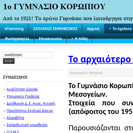
eTwinning
ΣΧΟΛΙΚΟΣ ΕΚΦΟΒΙΣΜΟΣ
Αρχική
Το σχολείο
Φωτογραφίες
Επικοινωνία
Η πόλη
Το αρχαιότερο
Κατηγορία:
Ιστορικό
ΣΥΝΔΕΣΜΟΙ
Το Γυμνάσιο Κορωπί
Αναζήτηση Google
Μεσογείων.
Υπουργείο Παιδείας
Στοιχεία που σ
Διεύθυνση Δ. Ε. Ανατ. Αττικής
Πανελλήνιο Σχολικό Δίκτυο
(απόφοιτος του 195
Αλφαβήτα
Εκπαιδευτική νομοθεσία
Παρουσιάζονται στ
Ο.Λ.Μ.Ε.