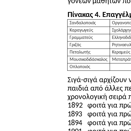
γονέων μαθητών π
Πίνακας 4. Επαγγέλ
Σανδαλοποιός
Οργανοπα
Καραγωγεύς
Σχολάρχη
Γραμματεύς
Ελληνοδι
Γριζάς
Ρητινοσυλ
Πεταλωτής
Κεραμεύς
Μουσικοδιδάσκαλος
Μεταπρά
Οπλοποιός
Σιγά-σιγά αρχίζουν 
παιδιά από άλλες π
χρονολογική σειρά 
1892
φοιτά για πρ
1893
φοιτά για πρ
1894
φοιτά για πρ