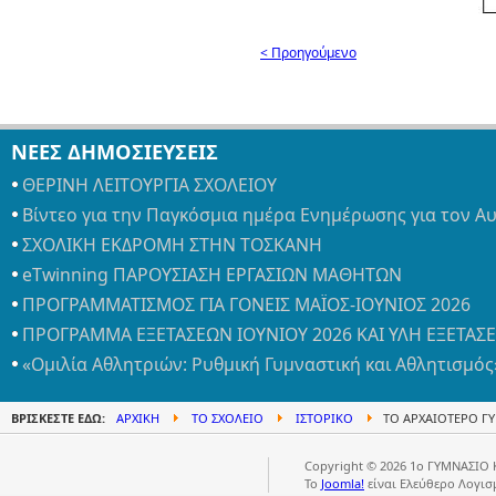
< Προηγούμενο
ΝΕΕΣ ΔΗΜΟΣΙΕΥΣΕΙΣ
ΘΕΡΙΝΗ ΛΕΙΤΟΥΡΓΙΑ ΣΧΟΛΕΙΟΥ
Βίντεο για την Παγκόσμια ημέρα Ενημέρωσης για τον Α
ΣΧΟΛΙΚΗ ΕΚΔΡΟΜΗ ΣΤΗΝ ΤΟΣΚΑΝΗ
eTwinning ΠΑΡΟΥΣΙΑΣΗ ΕΡΓΑΣΙΩΝ ΜΑΘΗΤΩΝ
ΠΡΟΓΡΑΜΜΑΤΙΣΜΟΣ ΓΙΑ ΓΟΝΕΙΣ ΜΑΪΟΣ-ΙΟΥΝΙΟΣ 2026
ΠΡΟΓΡΑΜΜΑ ΕΞΕΤΑΣΕΩΝ ΙΟΥΝΙΟΥ 2026 ΚΑΙ ΥΛΗ ΕΞΕΤΑΣ
«Ομιλία Αθλητριών: Ρυθμική Γυμναστική και Αθλητισμός
ΒΡΊΣΚΕΣΤΕ ΕΔΏ:
ΑΡΧΙΚΉ
ΤΟ ΣΧΟΛΕΊΟ
ΙΣΤΟΡΙΚΌ
ΤΟ ΑΡΧΑΙΌΤΕΡΟ Γ
Copyright © 2026 1ο ΓΥΜΝΑΣΙΟ 
Το
Joomla!
είναι Ελεύθερο Λογισ