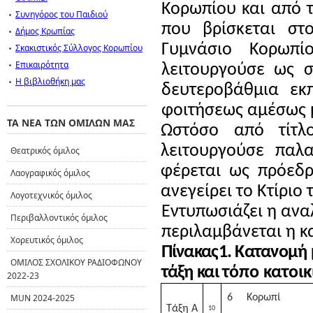
Κορωπίου και από τ
Συνηγόρος του Παιδιού
που βρίσκεται στ
Δήμος Κρωπίας
Γυμνάσιο Κορωπ
Σκακιστικός Σύλλογος Κορωπίου
Επικαιρότητα
λειτουργούσε ως σ
Η βιβλιοθήκη μας
δευτεροβάθμια εκπ
φοιτήσεως αμέσως με
ΤΑ ΝΕΑ ΤΩΝ ΟΜΙΛΩΝ ΜΑΣ
Ωστόσο από τίτλ
λειτουργούσε παλ
Θεατρικός όμιλος
φέρεται ως πρόεδρ
Λαογραφικός όμιλος
ανεγείρει το Κτίριο
Λογοτεχνικός όμιλος
Εντυπωσιάζει η αν
Περιβαλλοντικός όμιλος
περιλαμβάνεται η κ
Χορευτικός όμιλος
Πίνακας1. Κατανομή
ΟΜΙΛΟΣ ΣΧΟΛΙΚΟΥ ΡΑΔΙΟΦΩΝΟΥ
τάξη και
τόπο κατοικ
2022-23
MUN 2024-2025
6
Κορωπί
Τάξη Α
10