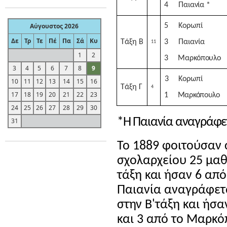
4
Παιανία *
Αύγουστος 2026
5
Κορωπί
Δε
Τρ
Τε
Πέ
Πα
Σά
Κυ
Τάξη Β
3
Παιανία
11
1
2
3
Μαρκόπουλο
3
4
5
6
7
8
9
3
Κορωπί
10
11
12
13
14
15
16
Τάξη Γ
4
17
18
19
20
21
22
23
1
Μαρκόπουλο
24
25
26
27
28
29
30
*Η Παιανία αναγράφετ
31
Το 1889 φοιτούσαν σ
σχολαρχείου 25 μα
τάξη και ήσαν 6 από
Παιανία αναγράφετα
στην Β'τάξη και ήσα
και 3 από το Μαρκό