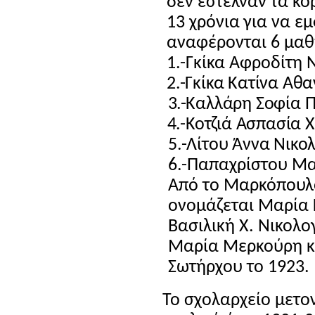
δεν έστελναν τα κο
13 χρόνια για να εμ
αναφέρονται 6 μαθή
1.-Γκίκα Αφροδίτη 
2.-Γκίκα Κατίνα Αθ
3
.-Καλλάρη Σοφία 
4
.-Κοτζιά Ασπασία 
5.-Λίτου Άννα Νικο
6.-Παπαχρίστου Μ
Από το Μαρκόπουλο
ονομάζεται Μαρία Κ
Βασιλική Χ. Νικολο
Μαρία Μερκούρη κα
Σωτήρχου το 1923.
Το σχολαρχείο μετον