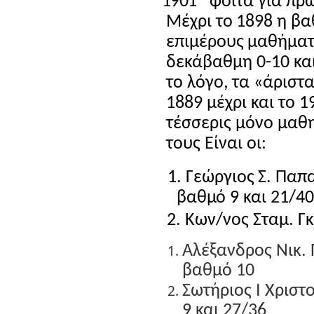
1901
φοιτά για πρ
Μέχρι το 1898 η βα
επιμέρους μαθήμα
δεκάβαθμη 0-10 και
το λόγο, τα «άριστ
1889 μέχρι και το 
τέσσερις μόνο μαθη
τους Είναι οι:
1. Γεώργιος Σ. Παπ
βαθμό 9 και 21/4
2. Κων/νος Σταμ. Γ
Αλέξανδρος Νικ.
βαθμό 10
Σωτήριος Ι Χρισ
9 και 27/36