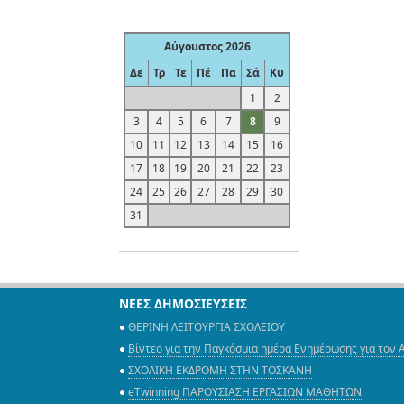
Αύγουστος 2026
Δε
Τρ
Τε
Πέ
Πα
Σά
Κυ
1
2
3
4
5
6
7
8
9
10
11
12
13
14
15
16
17
18
19
20
21
22
23
24
25
26
27
28
29
30
31
ΝΕΕΣ ΔΗΜΟΣΙΕΥΣΕΙΣ
ΘΕΡΙΝΗ ΛΕΙΤΟΥΡΓΙΑ ΣΧΟΛΕΙΟΥ
Βίντεο για την Παγκόσμια ημέρα Ενημέρωσης για τον 
ΣΧΟΛΙΚΗ ΕΚΔΡΟΜΗ ΣΤΗΝ ΤΟΣΚΑΝΗ
eTwinning ΠΑΡΟΥΣΙΑΣΗ ΕΡΓΑΣΙΩΝ ΜΑΘΗΤΩΝ