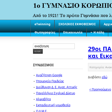
eTwinning
ΣΧΟΛΙΚΟΣ ΕΚΦΟΒΙΣΜΟΣ
Αρχι
Φωτογραφίες
Επικοινωνία
Η πόλη
29οι Π
και Εικ
ΣΥΝΔΕΣΜΟΙ
Κατηγορία:
Ανακ
Αναζήτηση Google
Διαβάστε
εδώ
Υπουργείο Παιδείας
Διεύθυνση Δ. Ε. Ανατ. Αττικής
< Προηγούμενο
Πανελλήνιο Σχολικό Δίκτυο
Αλφαβήτα
Εκπαιδευτική νομοθεσία
Ο.Λ.Μ.Ε.