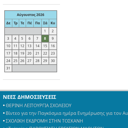
Αύγουστος 2026
Δε
Τρ
Τε
Πέ
Πα
Σά
Κυ
1
2
3
4
5
6
7
8
9
10
11
12
13
14
15
16
17
18
19
20
21
22
23
24
25
26
27
28
29
30
31
ΝΕΕΣ ΔΗΜΟΣΙΕΥΣΕΙΣ
ΘΕΡΙΝΗ ΛΕΙΤΟΥΡΓΙΑ ΣΧΟΛΕΙΟΥ
Βίντεο για την Παγκόσμια ημέρα Ενημέρωσης για τον Α
ΣΧΟΛΙΚΗ ΕΚΔΡΟΜΗ ΣΤΗΝ ΤΟΣΚΑΝΗ