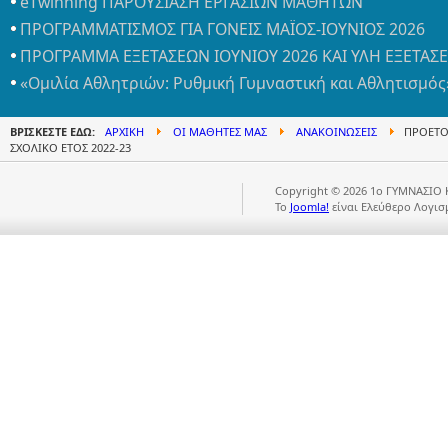
eTwinning ΠΑΡΟΥΣΙΑΣΗ ΕΡΓΑΣΙΩΝ ΜΑΘΗΤΩΝ
ΠΡΟΓΡΑΜΜΑΤΙΣΜΟΣ ΓΙΑ ΓΟΝΕΙΣ ΜΑΪΟΣ-ΙΟΥΝΙΟΣ 2026
ΠΡΟΓΡΑΜΜΑ ΕΞΕΤΑΣΕΩΝ ΙΟΥΝΙΟΥ 2026 ΚΑΙ ΥΛΗ ΕΞΕΤΑΣ
«Ομιλία Αθλητριών: Ρυθμική Γυμναστική και Αθλητισμός
ΒΡΊΣΚΕΣΤΕ ΕΔΏ:
ΑΡΧΙΚΉ
ΟΙ ΜΑΘΗΤΈΣ ΜΑΣ
ΑΝΑΚΟΙΝΏΣΕΙΣ
ΠΡΟΕΤΟΙ
ΣΧΟΛΙΚΌ ΈΤΟΣ 2022-23
Copyright © 2026 1ο ΓΥΜΝΑΣΙΟ 
Το
Joomla!
είναι Ελεύθερο Λογισ