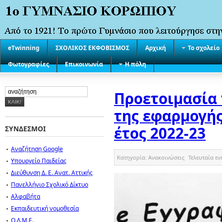
eTwinning
ΣΧΟΛΙΚΟΣ ΕΚΦΟΒΙΣΜΟΣ
Αρχική
Το σχολείο
Φωτογραφίες
Επικοινωνία
Η πόλη
Προετοιμασία 
της εφαρμογής
έτος 2022-23
ΣΥΝΔΕΣΜΟΙ
Αναζήτηση Google
Κατηγορία:
Ανακοινώσεις
Τελευταία ε
Υπουργείο Παιδείας
Διεύθυνση Δ. Ε. Ανατ. Αττικής
Πανελλήνιο Σχολικό Δίκτυο
Αλφαβήτα
Εκπαιδευτική νομοθεσία
Ο.Λ.Μ.Ε.