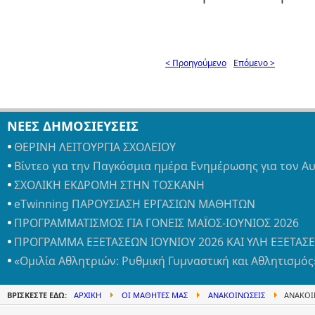
< Προηγούμενο
Επόμενο >
ΝΕΕΣ ΔΗΜΟΣΙΕΥΣΕΙΣ
ΘΕΡΙΝΗ ΛΕΙΤΟΥΡΓΙΑ ΣΧΟΛΕΙΟΥ
Βίντεο για την Παγκόσμια ημέρα Ενημέρωσης για τον Α
ΣΧΟΛΙΚΗ ΕΚΔΡΟΜΗ ΣΤΗΝ ΤΟΣΚΑΝΗ
eTwinning ΠΑΡΟΥΣΙΑΣΗ ΕΡΓΑΣΙΩΝ ΜΑΘΗΤΩΝ
ΠΡΟΓΡΑΜΜΑΤΙΣΜΟΣ ΓΙΑ ΓΟΝΕΙΣ ΜΑΪΟΣ-ΙΟΥΝΙΟΣ 2026
ΠΡΟΓΡΑΜΜΑ ΕΞΕΤΑΣΕΩΝ ΙΟΥΝΙΟΥ 2026 ΚΑΙ ΥΛΗ ΕΞΕΤΑΣ
«Ομιλία Αθλητριών: Ρυθμική Γυμναστική και Αθλητισμός
ΒΡΊΣΚΕΣΤΕ ΕΔΏ:
ΑΡΧΙΚΉ
ΟΙ ΜΑΘΗΤΈΣ ΜΑΣ
ΑΝΑΚΟΙΝΏΣΕΙΣ
ΑΝΑΚΟΙΝ