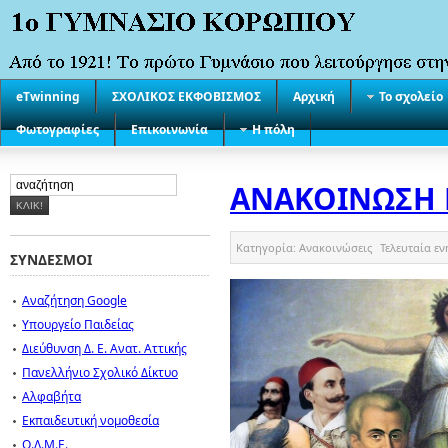
eTwinning
ΣΧΟΛΙΚΟΣ ΕΚΦΟΒΙΣΜΟΣ
Αρχική
Το σχολείο
Φωτογραφίες
Επικοινωνία
Η πόλη
ΑΝΑΚΟΙΝΩΣΗ Γ
Κατηγορία:
Ανακοινώσεις
Τελευταία ε
ΣΥΝΔΕΣΜΟΙ
Αναζήτηση Google
Υπουργείο Παιδείας
Διεύθυνση Δ. Ε. Ανατ. Αττικής
Πανελλήνιο Σχολικό Δίκτυο
Αλφαβήτα
Εκπαιδευτική νομοθεσία
Ο.Λ.Μ.Ε.