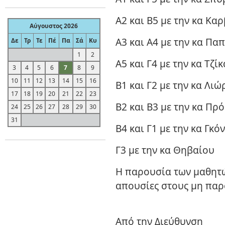
Α2 και Β5 με την κα Κα
Αύγουστος 2026
Α3 και Α4 με την κα Π
Δε
Τρ
Τε
Πέ
Πα
Σά
Κυ
1
2
Α5 και Γ4 με την κα Τζίκ
3
4
5
6
7
8
9
10
11
12
13
14
15
16
Β1 και Γ2 με την κα Λιώ
17
18
19
20
21
22
23
Β2 και Β3 με την κα Πρ
24
25
26
27
28
29
30
31
Β4 και Γ1 με την κα Γκό
Γ3 με την 
Η παρουσία των μαθητ
απουσίες στους μη παρ
Από την Διεύθυνση