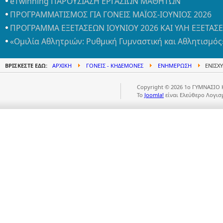
eTwinning ΠΑΡΟΥΣΙΑΣΗ ΕΡΓΑΣΙΩΝ ΜΑΘΗΤΩΝ
ΠΡΟΓΡΑΜΜΑΤΙΣΜΟΣ ΓΙΑ ΓΟΝΕΙΣ ΜΑΪΟΣ-ΙΟΥΝΙΟΣ 2026
ΠΡΟΓΡΑΜΜΑ ΕΞΕΤΑΣΕΩΝ ΙΟΥΝΙΟΥ 2026 ΚΑΙ ΥΛΗ ΕΞΕΤΑΣ
«Ομιλία Αθλητριών: Ρυθμική Γυμναστική και Αθλητισμός
ΒΡΊΣΚΕΣΤΕ ΕΔΏ:
ΑΡΧΙΚΉ
ΓΟΝΕΊΣ - ΚΗΔΕΜΌΝΕΣ
ΕΝΗΜΈΡΩΣΗ
ΕΝΙΣΧΥ
Copyright © 2026 1ο ΓΥΜΝΑΣΙΟ 
Το
Joomla!
είναι Ελεύθερο Λογισ