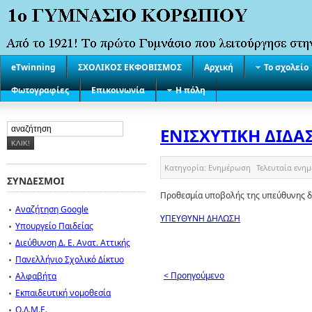
eTwinning
ΣΧΟΛΙΚΟΣ ΕΚΦΟΒΙΣΜΟΣ
Αρχική
Το σχολείο
Φωτογραφίες
Επικοινωνία
Η πόλη
ΕΝΙΣΧΥΤΙΚΗ ΔΙΔΑ
Κατηγορία:
Ενημέρωση
Τελευταία ενη
ΣΥΝΔΕΣΜΟΙ
Προθεσμία υποβολής της υπεύθυνης δ
Αναζήτηση Google
ΥΠΕΥΘΥΝΗ ΔΗΛΩΣΗ
Υπουργείο Παιδείας
Διεύθυνση Δ. Ε. Ανατ. Αττικής
Πανελλήνιο Σχολικό Δίκτυο
< Προηγούμενο
Αλφαβήτα
Εκπαιδευτική νομοθεσία
Ο.Λ.Μ.Ε.