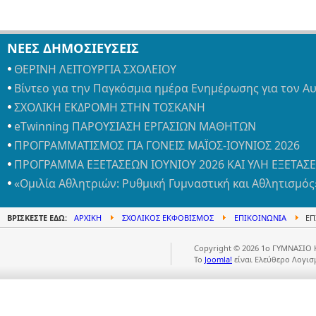
ΝΕΕΣ ΔΗΜΟΣΙΕΥΣΕΙΣ
ΘΕΡΙΝΗ ΛΕΙΤΟΥΡΓΙΑ ΣΧΟΛΕΙΟΥ
Βίντεο για την Παγκόσμια ημέρα Ενημέρωσης για τον Α
ΣΧΟΛΙΚΗ ΕΚΔΡΟΜΗ ΣΤΗΝ ΤΟΣΚΑΝΗ
eTwinning ΠΑΡΟΥΣΙΑΣΗ ΕΡΓΑΣΙΩΝ ΜΑΘΗΤΩΝ
ΠΡΟΓΡΑΜΜΑΤΙΣΜΟΣ ΓΙΑ ΓΟΝΕΙΣ ΜΑΪΟΣ-ΙΟΥΝΙΟΣ 2026
ΠΡΟΓΡΑΜΜΑ ΕΞΕΤΑΣΕΩΝ ΙΟΥΝΙΟΥ 2026 ΚΑΙ ΥΛΗ ΕΞΕΤΑΣ
«Ομιλία Αθλητριών: Ρυθμική Γυμναστική και Αθλητισμός
ΒΡΊΣΚΕΣΤΕ ΕΔΏ:
ΑΡΧΙΚΉ
ΣΧΟΛΙΚΟΣ ΕΚΦΟΒΙΣΜΟΣ
ΕΠΙΚΟΙΝΩΝΙΑ
ΕΠ
Copyright © 2026 1ο ΓΥΜΝΑΣΙΟ 
Το
Joomla!
είναι Ελεύθερο Λογισ