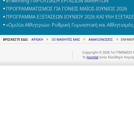
eTwinning ΠΑΡΟΥΣΙΑΣΗ ΕΡΓΑΣΙΩΝ ΜΑΘΗΤΩΝ
ΠΡΟΓΡΑΜΜΑΤΙΣΜΟΣ ΓΙΑ ΓΟΝΕΙΣ ΜΑΪΟΣ-ΙΟΥΝΙΟΣ 2026
ΠΡΟΓΡΑΜΜΑ ΕΞΕΤΑΣΕΩΝ ΙΟΥΝΙΟΥ 2026 ΚΑΙ ΥΛΗ ΕΞΕΤΑΣ
«Ομιλία Αθλητριών: Ρυθμική Γυμναστική και Αθλητισμός
ΒΡΊΣΚΕΣΤΕ ΕΔΏ:
ΑΡΧΙΚΉ
ΟΙ ΜΑΘΗΤΈΣ ΜΑΣ
ΑΝΑΚΟΙΝΏΣΕΙΣ
ΕΝΗΜΕΡ
Copyright © 2026 1ο ΓΥΜΝΑΣΙΟ 
Το
Joomla!
είναι Ελεύθερο Λογισ