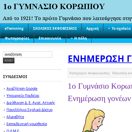
eTwinning
ΣΧΟΛΙΚΟΣ ΕΚΦΟΒΙΣΜΟΣ
Αρχική
Το σχολείο
Φωτογραφίες
Επικοινωνία
Η πόλη
ΕΝΗΜΕΡΩΣΗ Γ
Κατηγορία:
Ανακοινώσεις
Τελευταία ε
ΣΥΝΔΕΣΜΟΙ
1o
Γυμνάσιο Κορω
Αναζήτηση Google
Υπουργείο Παιδείας
Ενημέρωση γονέων
Διεύθυνση Δ. Ε. Ανατ. Αττικής
Πανελλήνιο Σχολικό Δίκτυο
Αλφαβήτα
Εκπαιδευτική νομοθεσία
Ο.Λ.Μ.Ε.