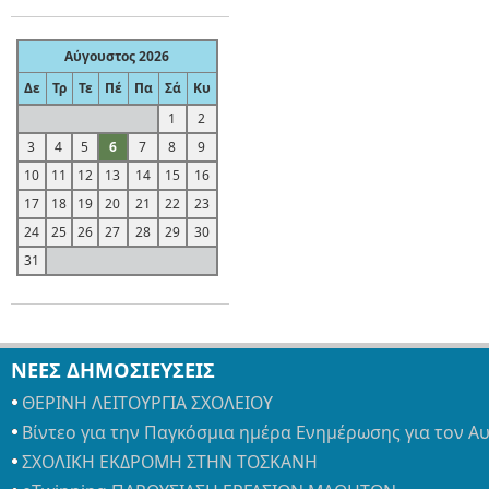
Αύγουστος 2026
Δε
Τρ
Τε
Πέ
Πα
Σά
Κυ
1
2
3
4
5
6
7
8
9
10
11
12
13
14
15
16
17
18
19
20
21
22
23
24
25
26
27
28
29
30
31
ΝΕΕΣ ΔΗΜΟΣΙΕΥΣΕΙΣ
ΘΕΡΙΝΗ ΛΕΙΤΟΥΡΓΙΑ ΣΧΟΛΕΙΟΥ
Βίντεο για την Παγκόσμια ημέρα Ενημέρωσης για τον Α
ΣΧΟΛΙΚΗ ΕΚΔΡΟΜΗ ΣΤΗΝ ΤΟΣΚΑΝΗ