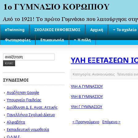
eTwinning
ΣΧΟΛΙΚΟΣ ΕΚΦΟΒΙΣΜΟΣ
Αρχική
Το σχολείο
Φωτογραφίες
Επικοινωνία
Η πόλη
ΥΛΗ ΕΞΕΤΑΣΕΩΝ Ι
Κατηγορία:
Ανακοινώσεις
Τελευταία ε
ΣΥΝΔΕΣΜΟΙ
ΥΛΗ Α ΓΥΜΝΑΣΙΟΥ
Αναζήτηση Google
ΥΛΗ Β ΓΥΜΝΑΣΙΟΥ
Υπουργείο Παιδείας
ΥΛΗ Γ ΓΥΜΝΑΣΙΟΥ
Διεύθυνση Δ. Ε. Ανατ. Αττικής
Πανελλήνιο Σχολικό Δίκτυο
< Προηγούμενο
Επόμενο >
Αλφαβήτα
Εκπαιδευτική νομοθεσία
Ο.Λ.Μ.Ε.