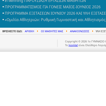
eTwinning ΠΑΡΟΥΣΙΑΣΗ ΕΡΓΑΣΙΩΝ ΜΑΘΗΤΩΝ
ΠΡΟΓΡΑΜΜΑΤΙΣΜΟΣ ΓΙΑ ΓΟΝΕΙΣ ΜΑΪΟΣ-ΙΟΥΝΙΟΣ 2026
ΠΡΟΓΡΑΜΜΑ ΕΞΕΤΑΣΕΩΝ ΙΟΥΝΙΟΥ 2026 ΚΑΙ ΥΛΗ ΕΞΕΤΑΣ
«Ομιλία Αθλητριών: Ρυθμική Γυμναστική και Αθλητισμός
ΒΡΊΣΚΕΣΤΕ ΕΔΏ:
ΑΡΧΙΚΉ
ΟΙ ΜΑΘΗΤΈΣ ΜΑΣ
ΑΝΑΚΟΙΝΏΣΕΙΣ
ΥΛΗ ΕΞΕ
Copyright © 2026 1ο ΓΥΜΝΑΣΙΟ 
Το
Joomla!
είναι Ελεύθερο Λογισ