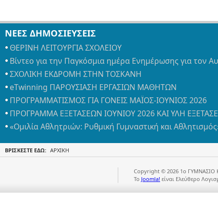
ΝΕΕΣ ΔΗΜΟΣΙΕΥΣΕΙΣ
ΘΕΡΙΝΗ ΛΕΙΤΟΥΡΓΙΑ ΣΧΟΛΕΙΟΥ
Βίντεο για την Παγκόσμια ημέρα Ενημέρωσης για τον Α
ΣΧΟΛΙΚΗ ΕΚΔΡΟΜΗ ΣΤΗΝ ΤΟΣΚΑΝΗ
eTwinning ΠΑΡΟΥΣΙΑΣΗ ΕΡΓΑΣΙΩΝ ΜΑΘΗΤΩΝ
ΠΡΟΓΡΑΜΜΑΤΙΣΜΟΣ ΓΙΑ ΓΟΝΕΙΣ ΜΑΪΟΣ-ΙΟΥΝΙΟΣ 2026
ΠΡΟΓΡΑΜΜΑ ΕΞΕΤΑΣΕΩΝ ΙΟΥΝΙΟΥ 2026 ΚΑΙ ΥΛΗ ΕΞΕΤΑΣ
«Ομιλία Αθλητριών: Ρυθμική Γυμναστική και Αθλητισμός
ΒΡΊΣΚΕΣΤΕ ΕΔΏ:
ΑΡΧΙΚΉ
Copyright © 2026 1ο ΓΥΜΝΑΣΙΟ 
Το
Joomla!
είναι Ελεύθερο Λογισ